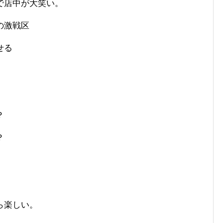
で店中が大笑い。
の激戦区
せる
？
？
ら楽しい。