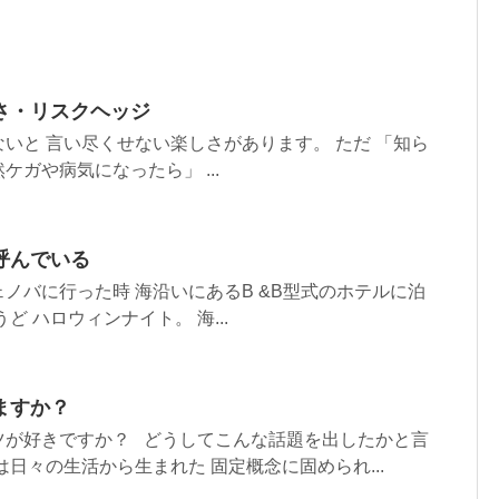
さ・リスクヘッジ
いと 言い尽くせない楽しさがあります。 ただ 「知ら
ガや病気になったら」 ...
呼んでいる
ノバに行った時 海沿いにあるB &B型式のホテルに泊
ど ハロウィンナイト。 海...
ますか？
ツが好きですか？ どうしてこんな話題を出したかと言
は日々の生活から生まれた 固定概念に固められ...