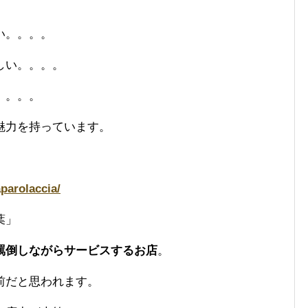
い。。。。
しい。。。。
。。。。
魅力を持っています。
parolaccia/
葉」
罵倒しながらサービスするお店
。
前だと思われます。