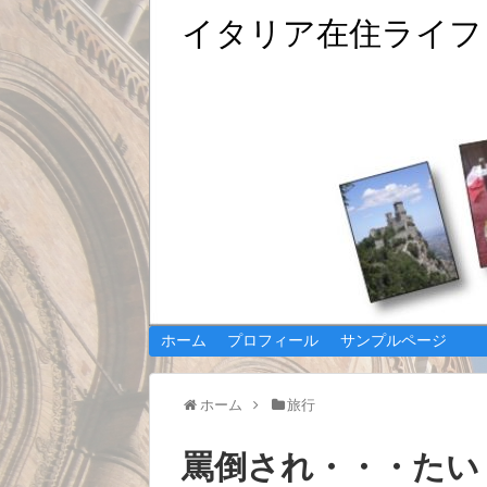
イタリア在住ライフ・
Be Curated ＆Be Sweet My Life From Italy
ホーム
プロフィール
サンプルページ
ホーム
旅行
罵倒され・・・たい