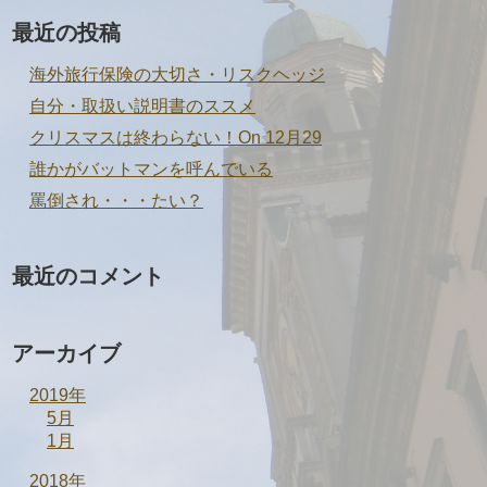
最近の投稿
海外旅行保険の大切さ・リスクヘッジ
自分・取扱い説明書のススメ
クリスマスは終わらない！On 12月29
誰かがバットマンを呼んでいる
罵倒され・・・たい？
最近のコメント
アーカイブ
2019年
5月
1月
2018年